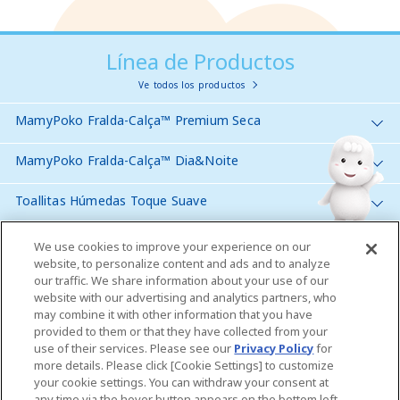
Línea de Productos
Ve todos los productos
MamyPoko Fralda-Calça™ Premium Seca
MamyPoko Fralda-Calça™ Dia&Noite
Toallitas Húmedas Toque Suave
We use cookies to improve your experience on our
Latam
website, to personalize content and ads and to analyze
our traffic. We share information about your use of our
website with our advertising and analytics partners, who
Contáctanos
may combine it with other information that you have
provided to them or that they have collected from your
Global Websites
use of their services. Please see our
Privacy Policy
for
more details. Please click [Cookie Settings] to customize
your cookie settings. You can withdraw your consent at
Unicharm do Brasil
Mapa do site
any time via the hover button appears on the bottom left